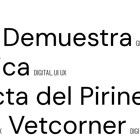
 Demuestra
G
ica
DIGITAL, UI UX
ta del Pirin
Vetcorner
X
DIGI