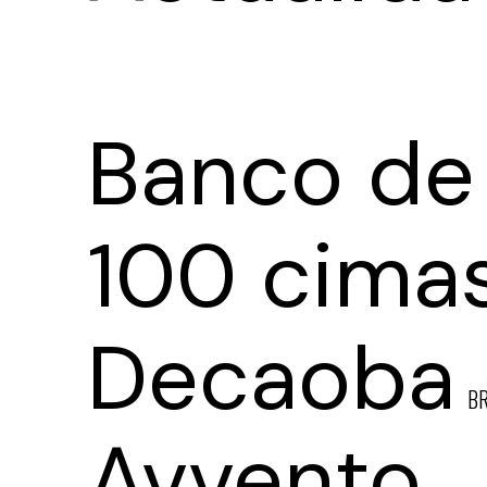
Banco de
100 cima
Decaoba
B
Avvento