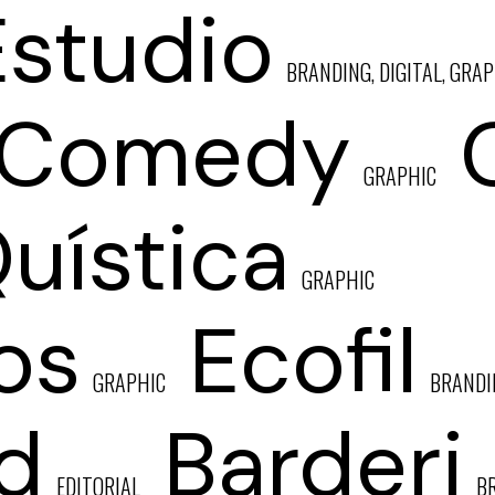
Estudio
BRANDING, DIGITAL, GRAP
 Comedy
GRAPHIC
Quística
GRAPHIC
os
Ecofil
GRAPHIC
BRANDI
d
Barderi
EDITORIAL
B