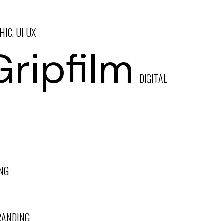
HIC, UI UX
Gripfilm
DIGITAL
NG
RANDING